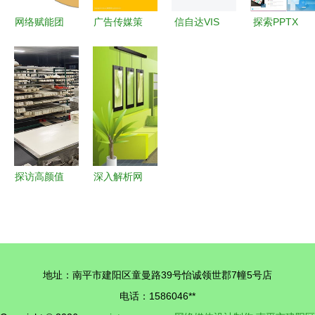
网络赋能团
广告传媒策
信自达VIS
探索PPTX
课，打造新
划公司网站
视觉识别系
媒体网站
媒体红色育
设计 网络
统设计与多
设计模板与
人阵地 设
媒体制作的
维传播平台
素材图片的
计与制作实
战略蓝图
构建 展
高效整合平
践
厅、官网与
台
网络媒体的
整合创新
探访高颜值
深入解析网
非遗 八义
络媒体设计
窑、潞绸与
制作中的“3
晋韵堂的山
定”原则 精
西魅力
准定位、定
地址：南平市建阳区童曼路39号怡诚领世郡7幢5号店
性与定量分
电话：1586046**
析