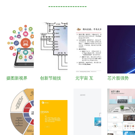
----------------
摄图新视界
创新节能技
元宇宙 互
芯片股强势
网络媒体设
术 驱动媒
联网的下一
不减，士兰
计中的商业
体丰富的手
个前沿与传
微新洁能双
网络视觉素
机产品设计
媒行业的战
双涨停，主
材宝库
新时代
略布局
力资金聚焦
网络媒体设
计制作板块