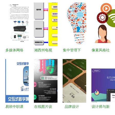
多媒体网络
湘西州电视
集中管理下
像素风格社
教学系统设
台高清新时
的设计新生
交媒体图标
计方案
代 高清播
态 从EPS
集 打造独
出系统正式
矢量图到网
特网络媒体
上线，网络
络媒体融合
设计
媒体制作焕
之路
然一新
易班中职课
在线图片设
品牌设计
设计师与新
堂精品课程
计如何赋能
全网推广
媒体工作者