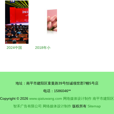
介绍15 交
网络新媒体
新媒体运营
不得不访问
互式数字媒
内容创作
活动策划
的59个神器
体设计与制
——以图司
大连亿铭营
网站
作综合实训
机为例
销传媒公司
2024中国
2018年小
网络媒体论
间距LED显
坛 塑造数
示屏进军安
字未来的新
防市场将大
媒体设计思
有可为
地址：南平市建阳区童曼路39号怡诚领世郡7幢5号店
维
电话：1586046**
Copyright © 2026
www.qiatuwang.com
网络媒体设计制作
南平市建阳区
智禾广告有限公司
网络媒体设计制作
版权所有
Sitemap