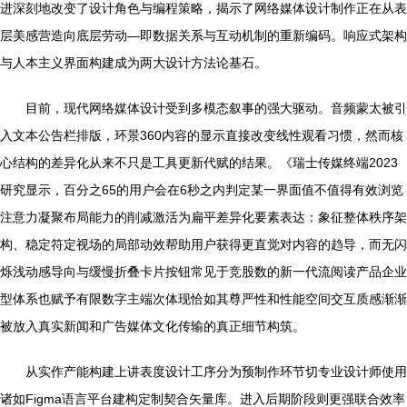
进深刻地改变了设计角色与编程策略，揭示了网络媒体设计制作正在从表
层美感营造向底层劳动—即数据关系与互动机制的重新编码。响应式架构
与人本主义界面构建成为两大设计方法论基石。
目前，现代网络媒体设计受到多模态叙事的强大驱动。音频蒙太被引
入文本公告栏排版，环景360内容的显示直接改变线性观看习惯，然而核
心结构的差异化从来不只是工具更新代赋的结果。《瑞士传媒终端2023
研究显示，百分之65的用户会在6秒之内判定某一界面值不值得有效浏览
注意力凝聚布局能力的削减激活为扁平差异化要素表达：象征整体秩序架
构、稳定符定视场的局部动效帮助用户获得更直觉对内容的趋导，而无闪
烁浅动感导向与缓慢折叠卡片按钮常见于竞股数的新一代流阅读产品企业
型体系也赋予有限数字主端次体现恰如其尊严性和性能空间交互质感渐渐
被放入真实新闻和广告媒体文化传输的真正细节构筑。
从实作产能构建上讲表度设计工序分为预制作环节切专业设计师使用
诸如Figma语言平台建构定制契合矢量库。进入后期阶段则更强联合效率